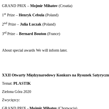
GRAND PRIX –
Mojmir Mihatov
(Croatia)
st
1
Prize –
Henryk Cebula
(Poland)
nd
2
Prize –
Julia Łuczak
(Poland)
rd
3
Prize –
Bernard Bouton
(France)
About
special
awards
We will inform
later.
XXII Otwarty Międzynarodowy Konkurs na Rysunek Satyryczny 
Temat:
PLASTIK
Zielona Góra 2020
Zwycięzcy:
GRAND PRIX -
Mojmir Mihatov
(Chorwacja)