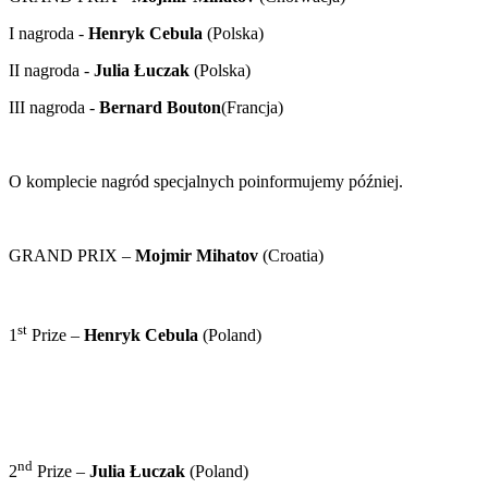
I nagroda -
Henryk Cebula
(Polska)
II nagroda -
Julia Łuczak
(Polska)
III nagroda -
Bernard Bouton
(Francja)
O komplecie nagród specjalnych poinformujemy później.
GRAND PRIX –
Mojmir Mihatov
(Croatia)
st
1
Prize –
Henryk Cebula
(Poland)
nd
2
Prize –
Julia Łuczak
(Poland)